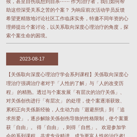
候，甚至自伤或想到自杀⋯⋯ 作为治疗者，我们如何帮
助这些深受关系之苦的个案？ 为响应前次活动学员反馈
希望更精致地讨论社区工作临床实务，特邀不同年资的心
理师提出个案讨论，以关系取向深度心理治疗的角度，探
索个案生命的困境。
2023-08-17
【关係取向深度心理治疗学会系列课程】关係取向深度心
理治疗强调治疗者对于「人性的了解」与「人的改变历
程」 的精熟。透过与个案发展「有层次的治疗关係」、
对关係创伤进行「有层次」 的处理，使个案逐渐获致、
累积正向关係新经验，人生动力由「迴避所惧」到 「追
求所爱」，逐步解除关係创伤导致的性格限制，使个案重
获「自由」。 得「自由」，则得「自然」。 欢迎参加学
会的系列课程，共求专业精进，成为更富人性的治疗者!