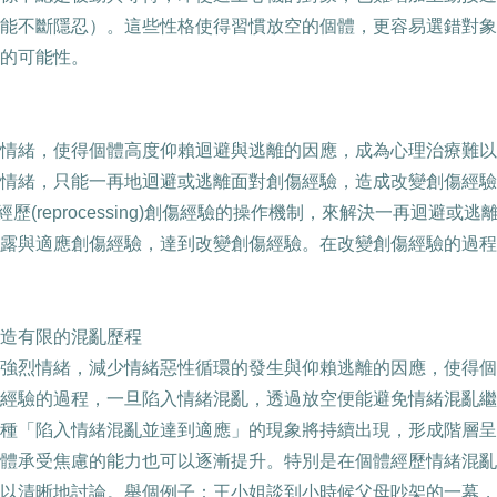
能不斷隱忍）。這些性格使得習慣放空的個體，更容易選錯對象
的可能性。
情緒，使得個體高度仰賴迴避與逃離的因應，成為心理治療難以
情緒，只能一再地迴避或逃離面對創傷經驗，造成改變創傷經驗
經歷
(reprocessing)
創傷經驗的操作機制，來解決一再迴避或逃
露與適應創傷經驗，達到改變創傷經驗。在改變創傷經驗的過程
造有限的混亂歷程
強烈情緒，減少情緒惡性循環的發生與仰賴逃離的因應，使得個
經驗的過程，一旦陷入情緒混亂，透過放空便能避免情緒混亂繼
種「陷入情緒混亂並達到適應」的現象將持續出現，形成階層呈
體承受焦慮的能力也可以逐漸提升。特別是在個體經歷情緒混亂
以清晰地討論。舉個例子：王小姐談到小時候父母吵架的一幕，