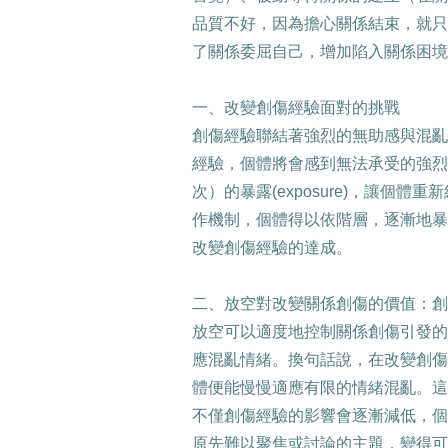
品質不好，因為擔心關係結束，就只
了關係委屈自己，增加陷入關係困境
一、改變創傷經驗面對的挑戰
創傷經驗聯結著強烈的無助感與混亂
經驗，個體將會感到無法承受的強烈
次）的暴露
(exposure)
，讓個體重新
作機制，個體得以依階層，逐漸地暴
改變創傷經驗的達成。
二、放空對改變關係創傷的價值：創
放空可以適度地控制關係創傷引發的
應混亂情緒。換句話說，在改變創傷
體便能慢慢適應有限的情緒混亂。這
不僅創傷經驗的影響會逐漸減低，個
原先難以聚焦或討論的主題，變得可