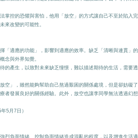
法掌控的恐懼與害怕，他用「放空」的方式讓自己不至於陷入完
未來改變的可能性。
揮「適應的功能」，影響到適應的效率。缺乏「清晰與連貫」的
概念與外界知覺。
待的產生，以致對未來缺乏憧憬，難以描述期待的生活，需要透
放空」，雖然能夠幫助自己熬過艱困的關係處境，但是卻妨礙了
療者發展良好的關係經驗。此外，放空也讓李同學無法透過幻想
5
年
5
月
7
日）
強烈負面情緒、控制負面情緒造成混亂的程度，以及增進生活適