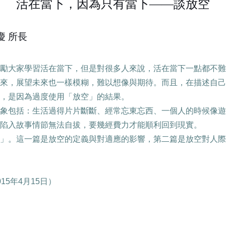
活在當下，因為只有當下——談放空
慶
所長
勵大家學習活在當下，但是對很多人來說，活在當下一點都不難
來，展望未來也一樣模糊，難以想像與期待。而且，在描述自己
，是因為過度使用「放空」的結果。
象包括：生活過得片片斷斷、經常忘東忘西、一個人的時候像遊
陷入故事情節無法自拔，要幾經費力才能順利回到現實。
」。這一篇是放空的定義與對適應的影響，第二篇是放空對人際
015
年
4
月
15
日）