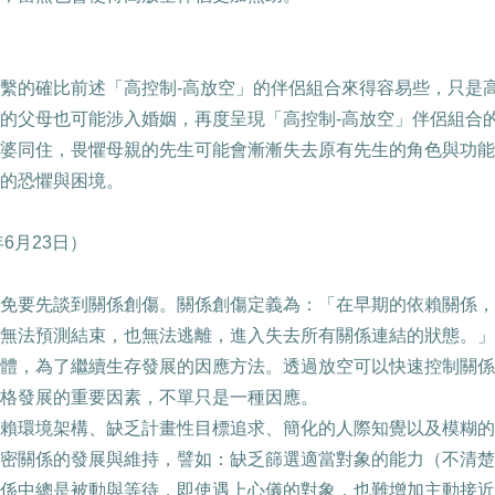
繫的確比前述「高控制
-
高放空」的伴侶組合來得容易些，只是
的父母也可能涉入婚姻，再度呈現「高控制
-
高放空」伴侶組合
婆同住，畏懼母親的先生可能會漸漸失去原有先生的角色與功能
的恐懼與困境。
年
6
月
23
日）
免要先談到關係創傷。關係創傷定義為：「在早期的依賴關係，
無法預測結束，也無法逃離，進入失去所有關係連結的狀態。」
體，為了繼續生存發展的因應方法。透過放空可以快速控制關係
格發展的重要因素，不單只是一種因應。
賴環境架構、缺乏計畫性目標追求、簡化的人際知覺以及模糊的
密關係的發展與維持，譬如：缺乏篩選適當對象的能力（不清楚
係中總是被動與等待，即使遇上心儀的對象，也難增加主動接近