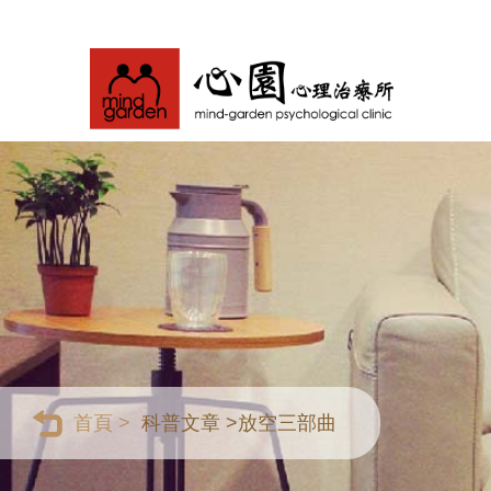
首頁 >
科普文章 >
放空三部曲