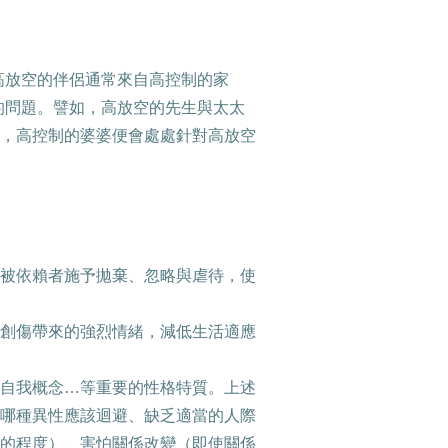
高放空的伴侶通常來自高控制的家
的問題。譬如，高放空的先生與太太
，高控制的婆婆便會處處針對高放空
被依賴者施予拋棄、忽略與虐待，使
創傷帶來的強烈情緒，減低生活適應
自我概念
…
等重要的性格特質。上述
哪種異性應該迴避、缺乏適當的人際
的程度）、害怕關係改變（即使關係