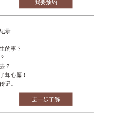
我要预约
纪录
生的事？
？
去？
了却心愿！
传记。
进一步了解