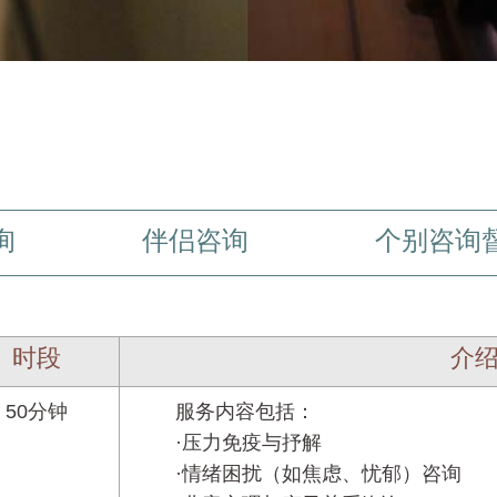
询
伴侣咨询
个别咨询
时段
介
50分钟
服务内容包括：
·压力免疫与抒解
·情绪困扰（如焦虑、忧郁）咨询