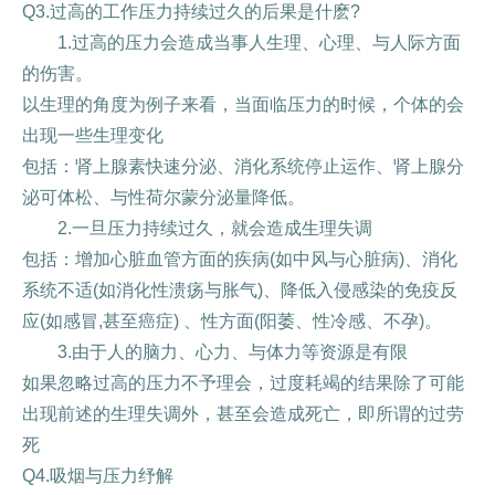
Q3.过高的工作压力持续过久的后果是什麽?
1.过高的压力会造成当事人生理、心理、与人际方面
的伤害。
以生理的角度为例子来看，当面临压力的时候，个体的会
出现一些生理变化
包括：肾上腺素快速分泌、消化系统停止运作、肾上腺分
泌可体松、与性荷尔蒙分泌量降低。
2.一旦压力持续过久，就会造成生理失调
包括：增加心脏血管方面的疾病(如中风与心脏病)、消化
系统不适(如消化性溃疡与胀气)、降低入侵感染的免疫反
应(如感冒,甚至癌症) 、性方面(阳萎、性冷感、不孕)。
3.由于人的脑力、心力、与体力等资源是有限
如果忽略过高的压力不予理会，过度耗竭的结果除了可能
出现前述的生理失调外，甚至会造成死亡，即所谓的过劳
死
Q4.吸烟与压力纾解