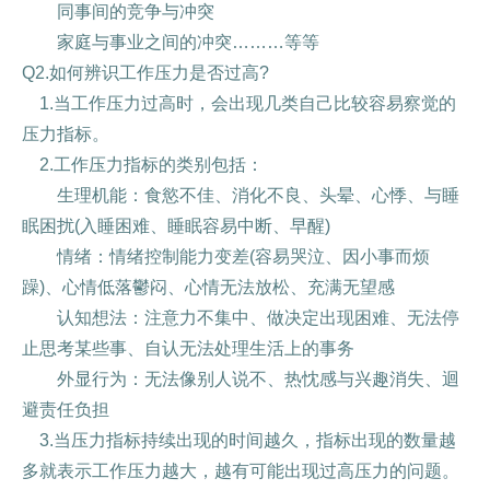
同事间的竞争与冲突
家庭与事业之间的冲突………等等
Q2.如何辨识工作压力是否过高?
1.当工作压力过高时，会出现几类自己比较容易察觉的
压力指标。
2.工作压力指标的类别包括：
生理机能：食慾不佳、消化不良、头晕、心悸、与睡
眠困扰(入睡困难、睡眠容易中断、早醒)
情绪：情绪控制能力变差(容易哭泣、因小事而烦
躁)、心情低落鬱闷、心情无法放松、充满无望感
认知想法：注意力不集中、做决定出现困难、无法停
止思考某些事、自认无法处理生活上的事务
外显行为：无法像别人说不、热忱感与兴趣消失、迴
避责任负担
3.当压力指标持续出现的时间越久，指标出现的数量越
多就表示工作压力越大，越有可能出现过高压力的问题。