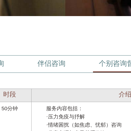
询
伴侣咨询
个别咨询
时段
介
50分钟
服务内容包括：
·压力免疫与抒解
·情绪困扰（如焦虑、忧郁）咨询