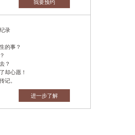
我要预约
纪录
生的事？
？
去？
了却心愿！
传记。
进一步了解